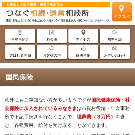
事務所紹介
料金表
アクセス
無料相談
選ばれる理由
お客様の声
解決事例
お問い合わせ
国民保険
意外にもご存知ない方が多いようですが
国民健康保険・社
会保険に加入されているみなさま
は市長村役場・年金事務
所
で下記手続きを行なうことで、
埋葬費（３万円）
を含
む、各種費用、給付を受け取ることができます。