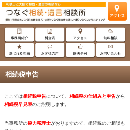
事務所紹介
料金表
アクセス
無料相談
選ばれる理由
お客様の声
解決事例
お問い合わせ
相続税申告
ここでは
相続税申告
について、
相続税の仕組みと
申告
から
相続税早見表
のご説明します。
当事務所の
協力
税理士
がおりますので、相続税のご相談も