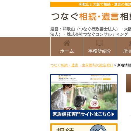
和歌山と大阪で相続・遺言の相
運営：和歌山（つなぐ行政書士法人）・大
法人）・株式会社つなぐコンサルティング
ホーム
事務所紹介
所
つなぐ相続・遺言・生前贈与の総合窓口
>
新着情