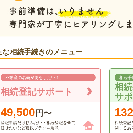
主な相続手続きのメニュー
不動産の名義変更をしたい！
相続手
相続
相続登記サポート
サポ
49,500
132
円〜
登記申請だけ頼みたい・相続登記を全て
相続登記
任せたいなど複数プランを用意！
関するあ