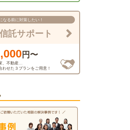
になる前に対策したい！
信託サポート
,000
円〜
家、不動産…
合わせた３プランをご用意！
い