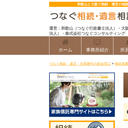
和歌山と大阪で相続・遺言の相
運営：和歌山（つなぐ行政書士法人）・大
法人）・株式会社つなぐコンサルティング
ホーム
事務所紹介
所
つなぐ相続・遺言・生前贈与の総合窓口
>
相続放