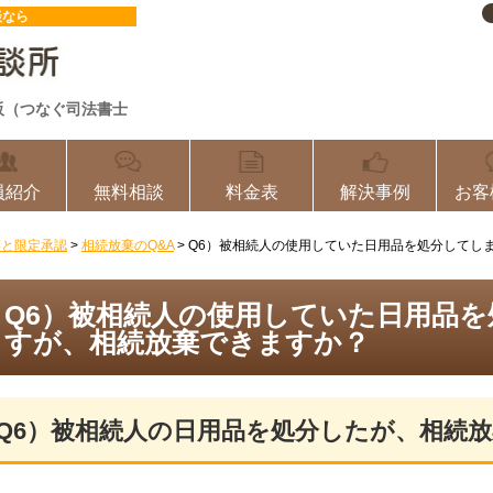
談なら
阪（つなぐ司法書士
員紹介
無料相談
料金表
解決事例
お客
棄と限定承認
>
相続放棄のQ&A
>
Q6）被相続人の使用していた日用品を処分してし
Q6）被相続人の使用していた日用品
すが、相続放棄できますか？
Q6）被相続人の日用品を処分したが、相続